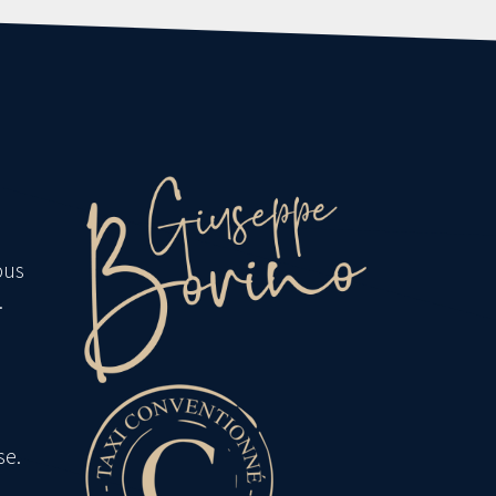
ous
.
se.