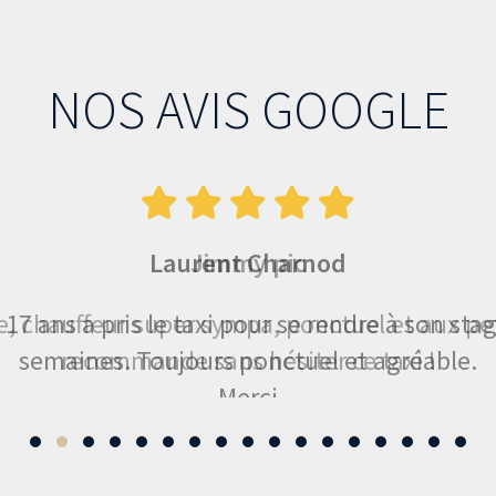
NOS AVIS GOOGLE
Jimmy pic
e, chauffeur super sympa, ponctuel et aux pet
recommande sans hésiter ce taxi !