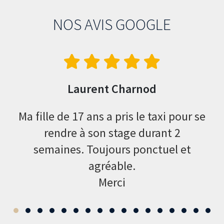
NOS AVIS GOOGLE
Laurent Charnod
dre
Ma fille de 17 ans a pris le taxi pour se
ipe,
rendre à son stage durant 2
sy
. Je
semaines. Toujours ponctuel et
Je
agréable.
Merci