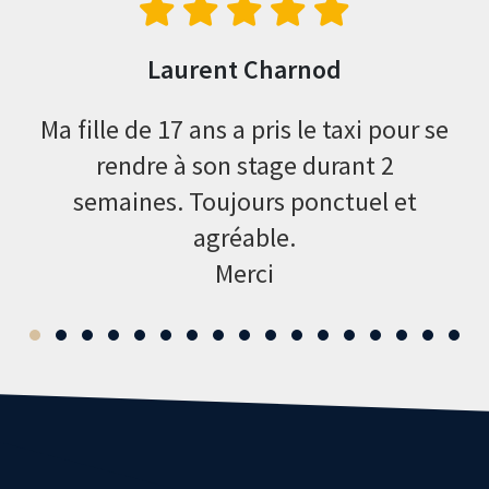
Laurent Charnod
dre
Ma fille de 17 ans a pris le taxi pour se
ipe,
rendre à son stage durant 2
sy
. Je
semaines. Toujours ponctuel et
Je
agréable.
Merci