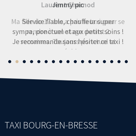
Laurent Charnod
Jimmy pic
Ma fille de 17 ans a pris le taxi pour se
Service fiable, chauffeur super
sympa, ponctuel et aux petits soins !
rendre à son stage durant 2
Je recommande sans hésiter ce taxi !
semaines. Toujours ponctuel et
agréable.
Merci
TAXI BOURG-EN-BRESSE