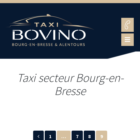
Taxi secteur Bourg-en-
Bresse
1
…
7
8
9